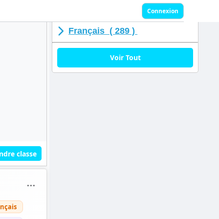
Connexion
Français ( 289 )
Voir Tout
ndre classe
⋯
nçais