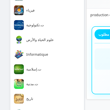
فيزياء
production 
ت.تكنولوجية
 مطلوب
علوم الحياة والأرض
Informatique
ت.إسلامية
ت.مدنية
تاريخ