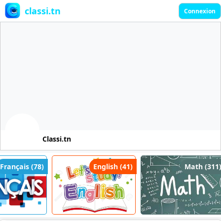
classi.tn
Connexion
Classi.tn
rançais (78)
English (41)
Math (311)