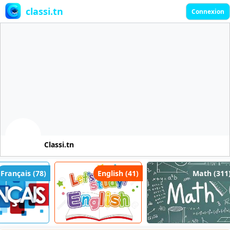
classi.tn
Connexion
Classi.tn
rançais (78)
English (41)
Math (311)