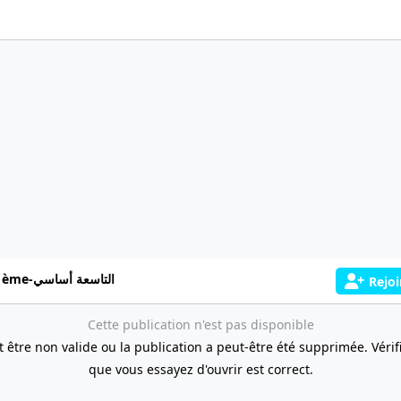
9 ème-التاسعة أساسي
Rejoi
Cette publication n'est pas disponible
t être non valide ou la publication a peut-être été supprimée. Vérifie
que vous essayez d'ouvrir est correct.