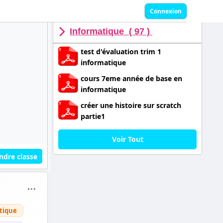
Connexion
Informatique ( 97 )
test d'évaluation trim 1
informatique
cours 7eme année de base en
informatique
créer une histoire sur scratch
partie1
Voir Tout
ndre classe
⋯
tique