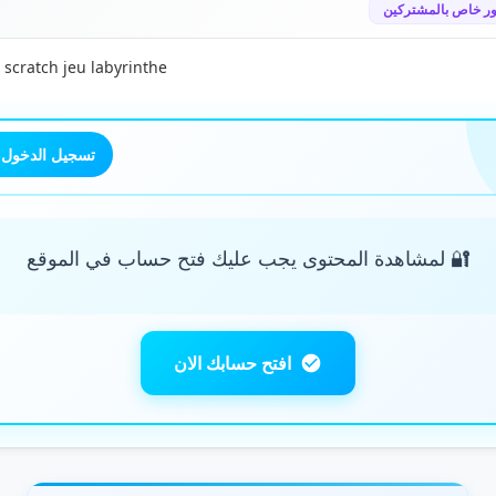
ر خاص بالمشتركين
 scratch jeu labyrinthe
تسجيل الدخول
🔐 لمشاهدة المحتوى يجب عليك فتح حساب في الموقع
افتح حسابك الان