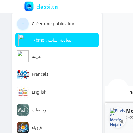
classi.tn
+
Créer une publication
7ème-السابعة أساسي
عربية
Français
English
رياضيات
Me
2
فيزياء