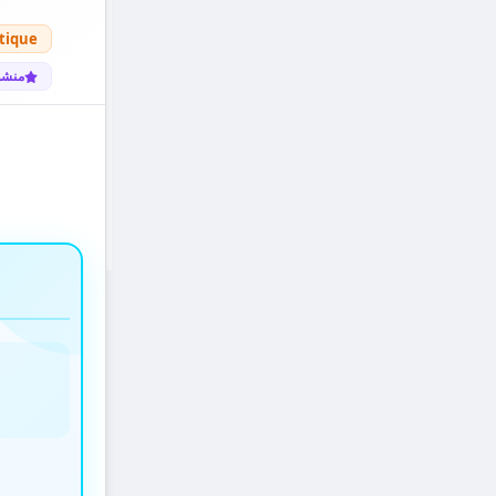
tique
منشو