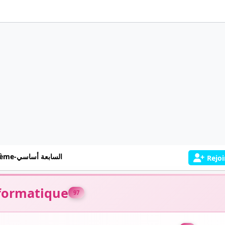
7ème-السابعة أساسي
Rejoi
formatique
97