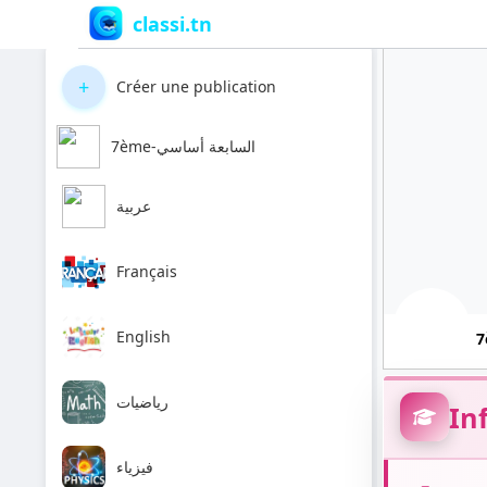
classi.tn
+
Créer une publication
7ème-السابعة أساسي
عربية
Français
English
رياضيات
In
فيزياء