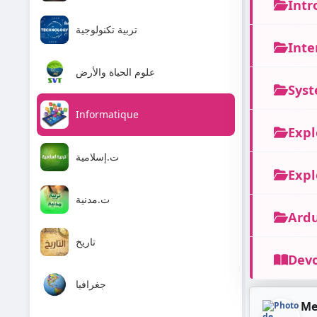
Intr
تربية تكنولوجية
Inte
علوم الحياة والأرض
Syst
Informatique
Expl
ت.إسلامية
Expl
ت.مدنية
Ard
تاريخ
Devo
جغرافيا
Me