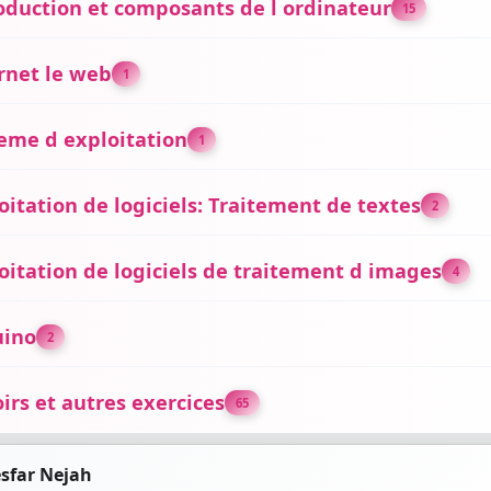
oduction et composants de l ordinateur
15
rnet le web
1
eme d exploitation
1
oitation de logiciels: Traitement de textes
2
oitation de logiciels de traitement d images
4
uino
2
irs et autres exercices
65
sfar Nejah