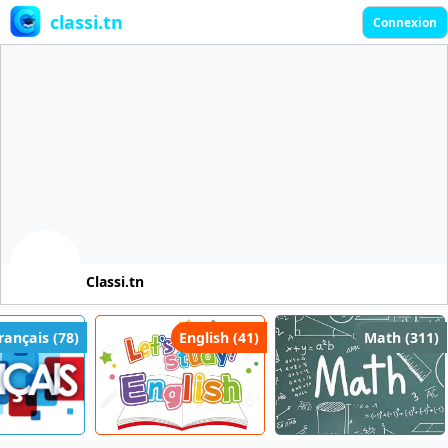
classi.tn
Connexion
Classi.tn
ançais (78)
English (41)
Math (311)