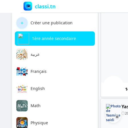
classi.tn
+
Créer une publication
1ère année secondaire
عربية
Français
English
1
Math
Ya
2
Physique