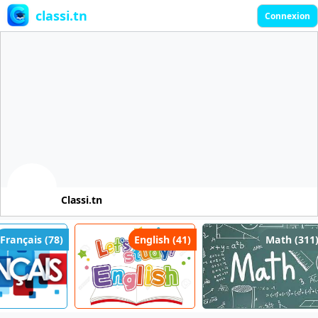
classi.tn
Connexion
Classi.tn
rançais (78)
English (41)
Math (311)