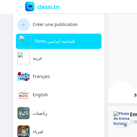
classi.tn
+
Créer une publication
7ème-السابعة أساسي
عربية
Français
English
رياضيات
Em
2
فيزياء