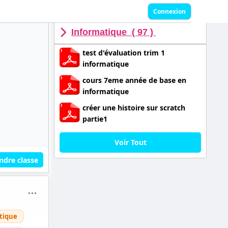
Connexion
Informatique ( 97 )
test d'évaluation trim 1
informatique
cours 7eme année de base en
informatique
créer une histoire sur scratch
partie1
Voir Tout
ndre classe
⋯
tique