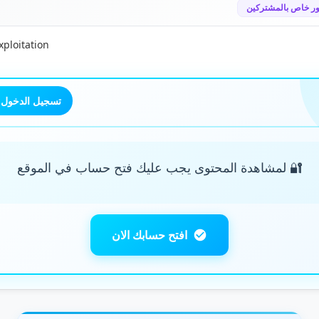
ر خاص بالمشتركين
xploitation
تسجيل الدخول
🔐 لمشاهدة المحتوى يجب عليك فتح حساب في الموقع
افتح حسابك الان