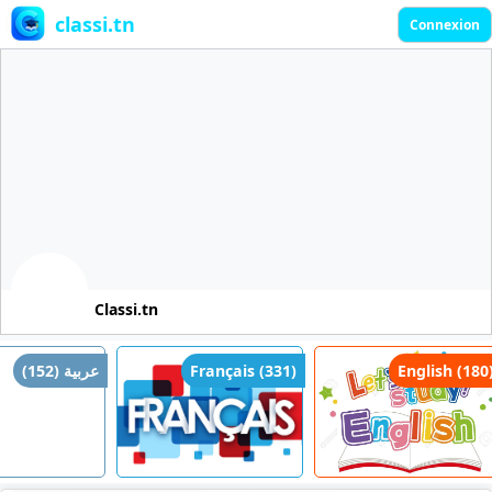
classi.tn
Connexion
Classi.tn
عربية (152)
Français (331)
English (180)