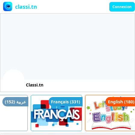
classi.tn
Connexion
Classi.tn
عربية (152)
Français (331)
English (180)