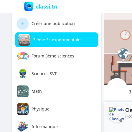
classi.tn
+
Créer une publication
3 ème Sc expérimentales
Forum 3ème sciences
Sciences SVT
Math
3
Physique
Cla
2
Informatique