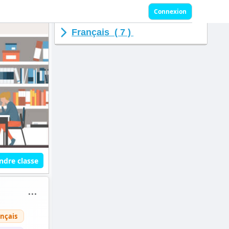
Connexion
Français ( 7 )
ndre classe
⋯
nçais