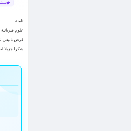
منشو
ثامنة
علوم فيزيائية
فرض تاليفي عدد 3 بال
شكرا جزيلا لص