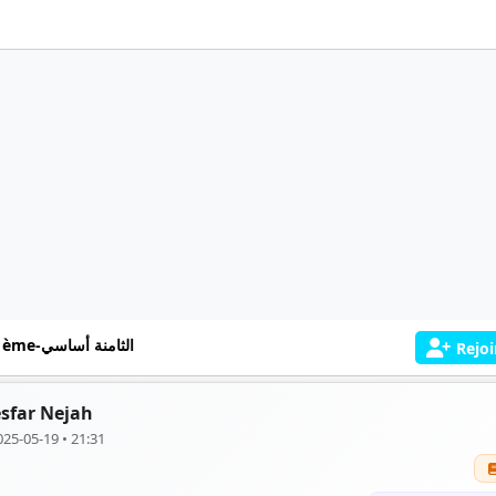
8 ème-الثامنة أساسي
Rejoi
sfar Nejah
025-05-19 • 21:31