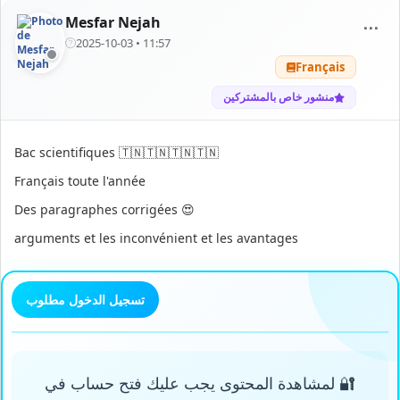
Mesfar Nejah
⋯
2025-10-03 • 11:57
Français
منشور خاص بالمشتركين
Bac scientifiques 🇹🇳🇹🇳🇹🇳🇹🇳
Français toute l'année
Des paragraphes corrigées 😍
arguments et les inconvénient et les avantages
تسجيل الدخول مطلوب
🔐 لمشاهدة المحتوى يجب عليك فتح حساب في