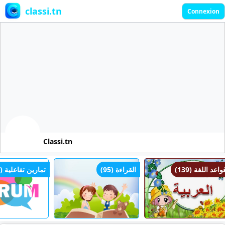
classi.tn
Connexion
Classi.tn
قواعد اللغة (139)
القراءة (95)
تمارين تفاعلية ()