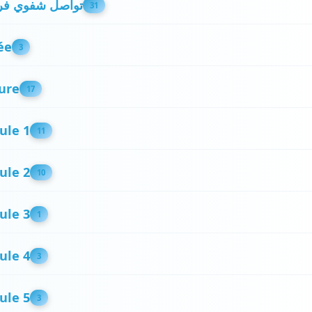
تواصل شفوي فر
31
ée
3
ure
17
ule 1
11
ule 2
10
ule 3
1
ule 4
3
ule 5
3