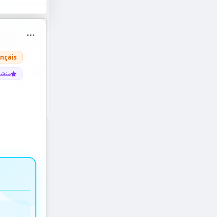
⋯
nçais
منشو