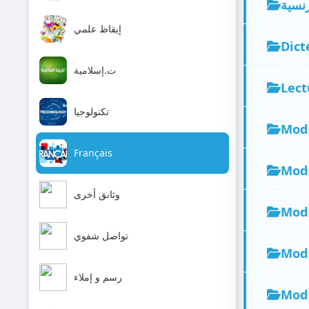
نسية
إيقاظ علمي
Dict
ت.إسلامية
Lect
تكنولوجيا
Mod
Français
Mod
وثاىق أخرى
Mod
تواصل شفوي
Mod
رسم و إملاء
Mod