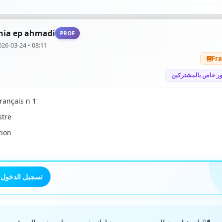
ule 6
5
nia ep ahmadi
PROF
026-03-24 • 08:11
ule 7
1
Fra
ر خاص بالمشتركين
ule 8
2
rançais n 1'
ule 9
1
stre
tion
ule 10
0
ule 11
2
تسجيل الدخول
ule 12
2