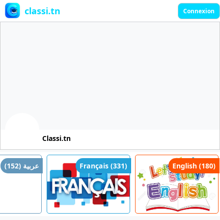
classi.tn
Connexion
Classi.tn
عربية (152)
Français (331)
English (180)