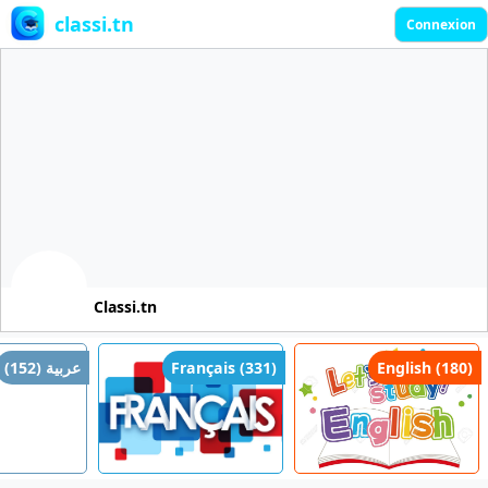
classi.tn
Connexion
Classi.tn
عربية (152)
Français (331)
English (180)