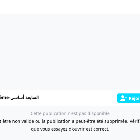
7ème-السابعة أساسي
Rejoi
Cette publication n'est pas disponible
t être non valide ou la publication a peut-être été supprimée. Vérifie
que vous essayez d'ouvrir est correct.