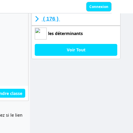
Connexion
( 176 )
les déterminants
Voir Tout
ndre classe
z si le lien