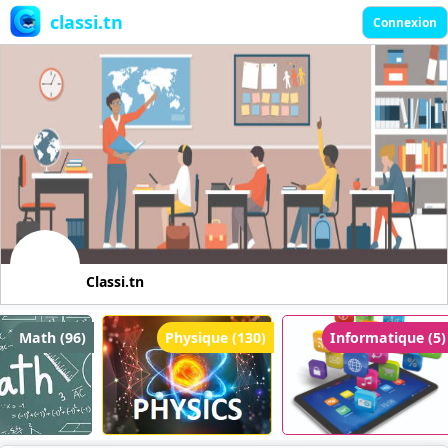
classi.tn
Connexion
Classi.tn
Math (96)
Physique (130)
Informatique (5)