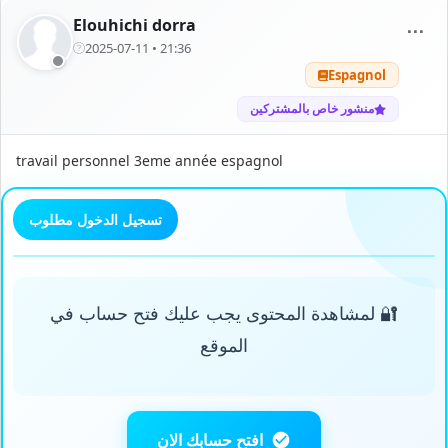
Elouhichi dorra
⋯
2025-07-11 • 21:36
Espagnol
منشور خاص بالمشتركين
travail personnel 3eme année espagnol
تسجيل الدخول مطلوب
🔐 لمشاهدة المحتوى يجب عليك فتح حساب في
الموقع
افتح حسابك الان