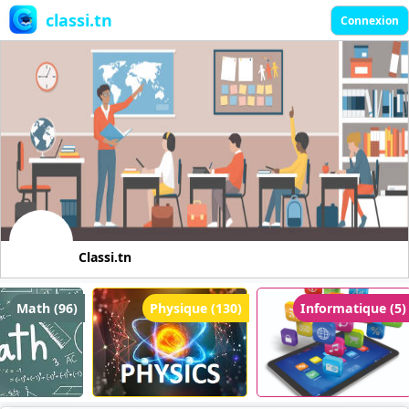
classi.tn
Connexion
Classi.tn
Math (96)
Physique (130)
Informatique (5)