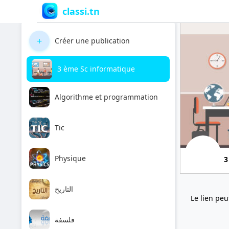
classi.tn
+
Créer une publication
3 ème Sc informatique
Algorithme et programmation
Tic
Physique
3
التاريخ
Le lien peu
فلسفة