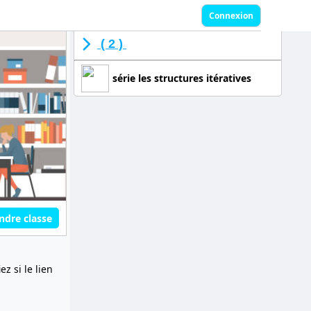
Connexion
( 2 )
série les structures itératives
ndre classe
z si le lien