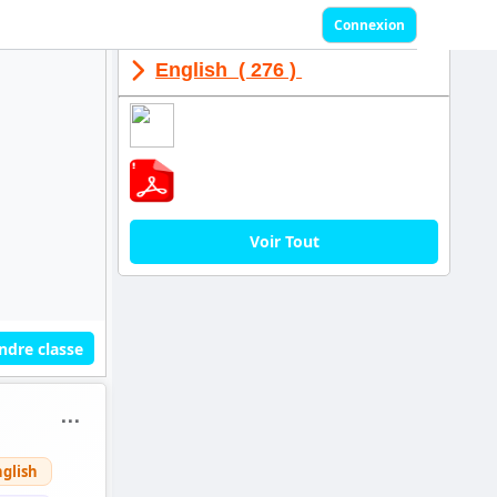
Connexion
English ( 276 )
Voir Tout
ndre classe
⋯
nglish