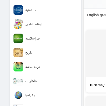
ت.تقنية
English gra
إيقاظ علمي
ت.إسلامية
تاريخ
تربية مدنية
المناظرات
1028744_1
جغرافيا