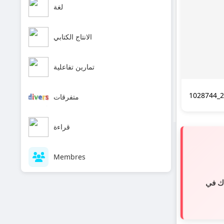
لغة
الانتاج الكتابي
تمارين تفاعلية
1028744_2
متفرقات
قراءة
Membres
اك في