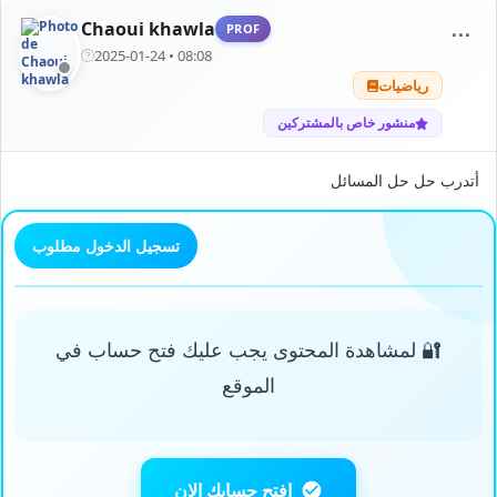
Chaoui khawla
PROF
⋯
2025-01-24 • 08:08
رياضيات
منشور خاص بالمشتركين
أتدرب حل حل المسائل
تسجيل الدخول مطلوب
🔐 لمشاهدة المحتوى يجب عليك فتح حساب في
الموقع
افتح حسابك الان