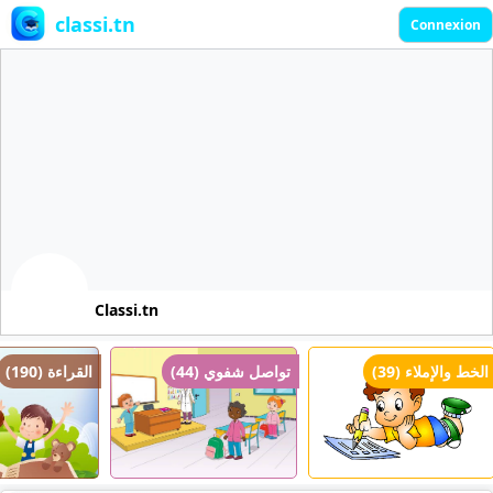
classi.tn
Connexion
Classi.tn
الخط والإملاء (39)
تواصل شفوي (44)
القراءة (190)