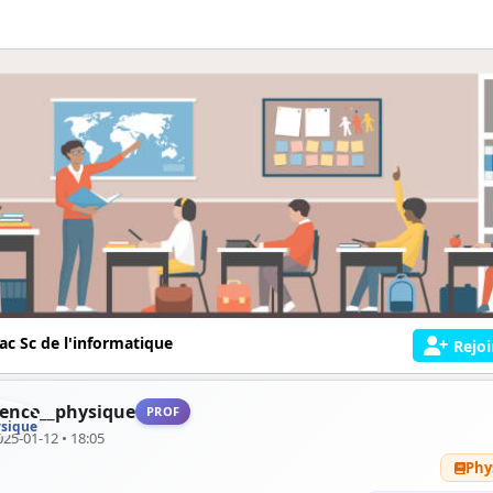
ac Sc de l'informatique
Rejoi
ience__physique
PROF
025-01-12 • 18:05
Phy