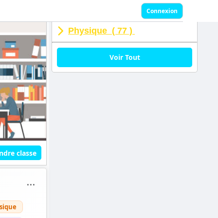
Connexion
Physique ( 77 )
Voir Tout
ndre classe
⋯
sique