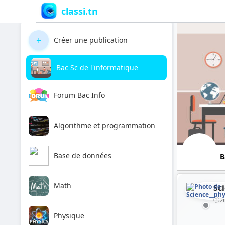
classi.tn
+
Créer une publication
Bac Sc de l'informatique
Forum Bac Info
Algorithme et programmation
Base de données
B
Math
Sc
2
Physique