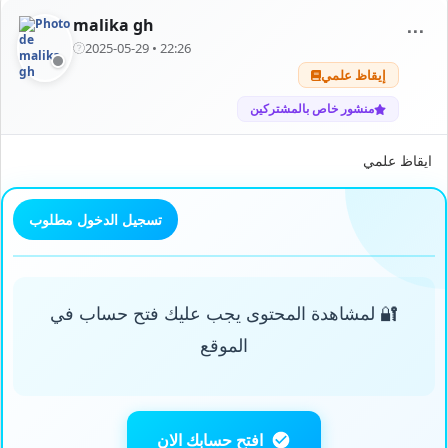
malika gh
⋯
2025-05-29 • 22:26
إيقاظ علمي
منشور خاص بالمشتركين
ايقاظ علمي
تسجيل الدخول مطلوب
🔐 لمشاهدة المحتوى يجب عليك فتح حساب في
الموقع
افتح حسابك الان