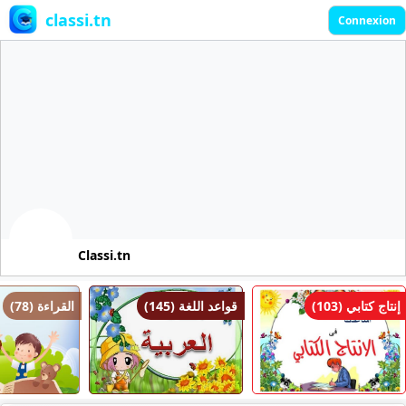
classi.tn
Connexion
Classi.tn
إنتاج كتابي (103)
قواعد اللغة (145)
القراءة (78)