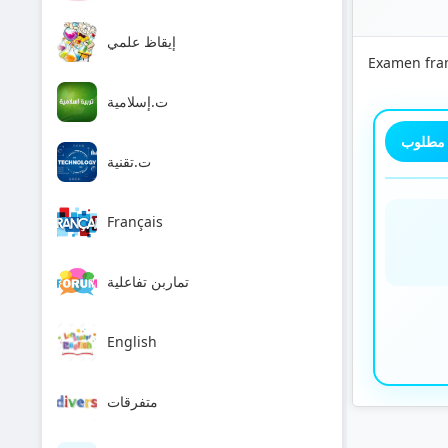
إيقاظ علمي
Examen fra
ت.إسلامية
 مطلوب
ت.تقنية
Français
تماربن تفاعلية
English
متفرقات