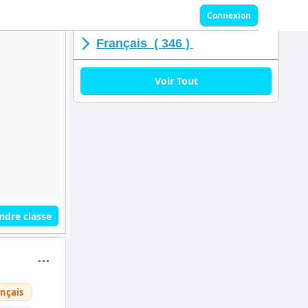
Connexion
Français ( 346 )
Voir Tout
ndre classe
⋯
nçais