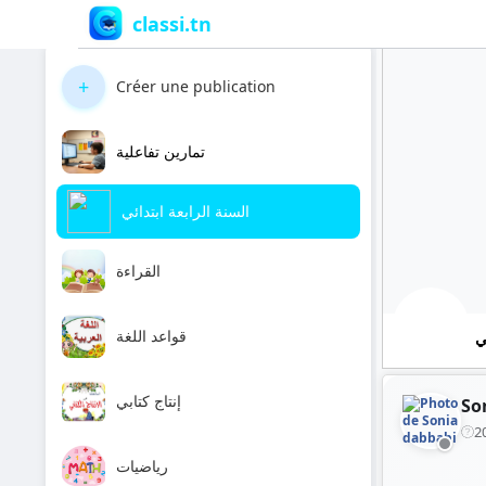
classi.tn
+
Créer une publication
تمارين تفاعلية
السنة الرابعة ابتدائي
القراءة
قواعد اللغة
ي
إنتاج كتابي
So
2
رياضيات