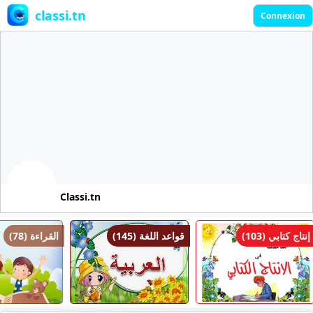
classi.tn
Connexion
Classi.tn
إنتاج كتابي (103)
قواعد اللغة (145)
القراءة (78)