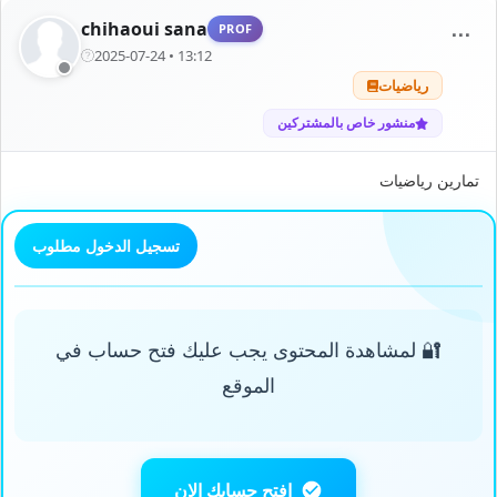
chihaoui sana
PROF
⋯
2025-07-24 • 13:12
رياضيات
منشور خاص بالمشتركين
تمارين رياضيات
تسجيل الدخول مطلوب
🔐 لمشاهدة المحتوى يجب عليك فتح حساب في
الموقع
افتح حسابك الان