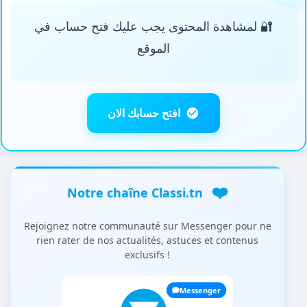
🔐 لمشاهدة المحتوى يجب عليك فتح حساب في
أحسب محيط شكل مركّب
0
الموقع
قابلية القسمة على 2 و5
0
قابليّة القسمة على 3 و9
0
افتح حسابك الان
أكتب عددا كسريّا بطرق مختلفة
1
أقارن الأعداد الكسريّة وأرتّبها
0
❤️
Notre chaîne Classi.tn
أتعرّف الأعداد الكسريّة-العشريّة وأكتبها بطرق
1
مختلفة
Rejoignez notre communauté sur Messenger pour ne
rien rater de nos actualités, astuces et contenus
exclusifs !
أحسب قيس مساحة المثلّث
0
Messenger
أوظّف التناسب في حساب النسبة المائويّة
3