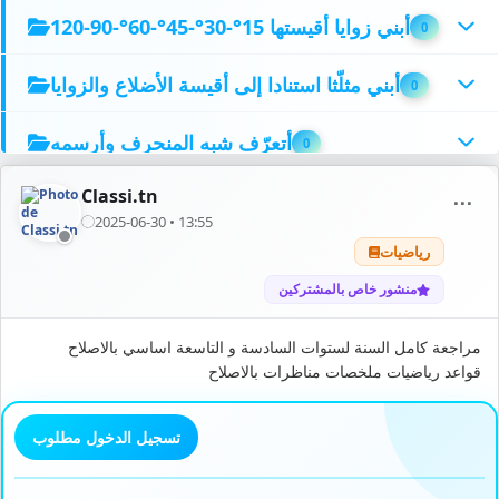
أبني زوايا أقيستها 15°-30°-45°-60°-90-120
0
أبني مثلّثا استنادا إلى أقيسة الأضلاع والزوايا
0
أتعرّف شبه المنحرف وأرسمه
0
Classi.tn
المضاعفات المشتركة
⋯
2
2025-06-30 • 13:55
رياضيات
أتعرّف متوازيات الأضلاع وخاصّياتها
0
منشور خاص بالمشتركين
أرسم متوازيات الأضلاع وأبنيها
0
مراجعة كامل السنة لستوات السادسة و التاسعة اساسي بالاصلاح
قواعد رياضيات ملخصات مناظرات بالاصلاح
أكوّن,أكتب و أقرأ الأعداد الكسريّة
1
أفكّك وأركّب الأعداد الكسريّة
0
تسجيل الدخول مطلوب
أحســـب قيس محيط الدّائـــــــرة
0