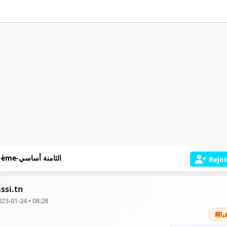
8 ème-الثامنة أساسي
Rejoi
ssi.tn
023-01-24 • 08:28
يا