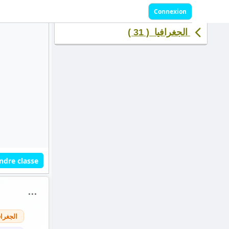
Connexion
الجغرافيا ( 31 )
ndre classe
⋯
الجغراف