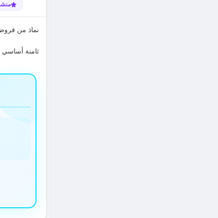
منشو
نماذ من فروض تأليف
ثامنة أساسي