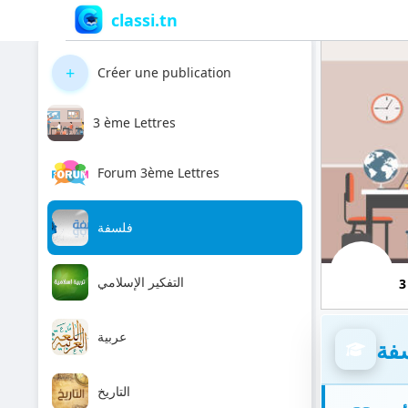
classi.tn
+
Créer une publication
3 ème Lettres
Forum 3ème Lettres
فلسفة
التفكير الإسلامي
3
عربية
فة
التاريخ