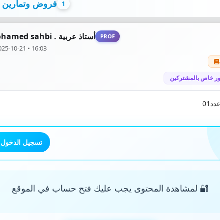
فروض وتمارين 
1
Mohamed sahbi . أستاذ عربية
PROF
025-10-21 • 16:03
ر خاص بالمشتركين
د01
تسجيل الدخول
🔐 لمشاهدة المحتوى يجب عليك فتح حساب في الموقع