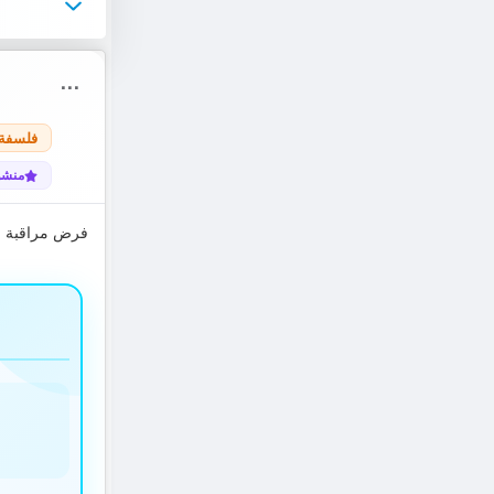
⋯
فلسفة
منشو
فرض مراقبة عد