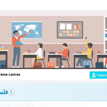
 ème Lettres
Rejoi
فلس
2