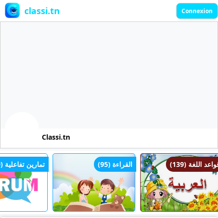
classi.tn
Connexion
Classi.tn
قواعد اللغة (139)
القراءة (95)
تمارين تفاعلية ()