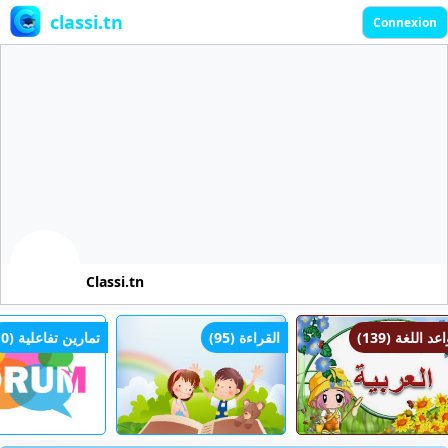
classi.tn
Connexion
Classi.tn
قواعد اللغة (139
القراءة (95)
تمارين تفاعلية (0)