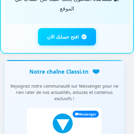
الموقع
Module 14
0
Devoirs et autres exercices
289
افتح حسابك الان
❤️
Notre chaîne Classi.tn
Rejoignez notre communauté sur Messenger pour ne
rien rater de nos actualités, astuces et contenus
exclusifs !
Messenger