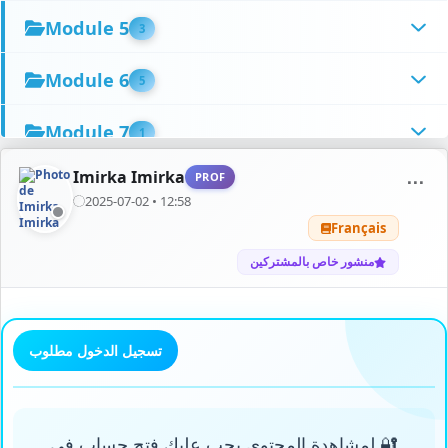
Module 5
3
Module 6
5
Module 7
1
Imirka Imirka
PROF
⋯
Module 8
2
2025-07-02 • 12:58
Français
Module 9
1
منشور خاص بالمشتركين
Module 10
0
Module 11
2
تسجيل الدخول مطلوب
Module 12
2
Module 13
🔐 لمشاهدة المحتوى يجب عليك فتح حساب في
1