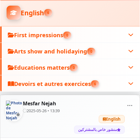
English
6
First impressions
0
Arts show and holidaying
0
Educations matters
0
Devoirs et autres exercices
6
Mesfar Nejah
⋯
2025-05-26 • 13:39
English
منشور خاص بالمشتركين