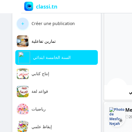
classi.tn
+
Créer une publication
تمارين تفاعلية
السنة الخامسة ابتدائي
إنتاج كتابي
قواعد لغة
ي
رياضيات
Me
2
إيقاظ علمي