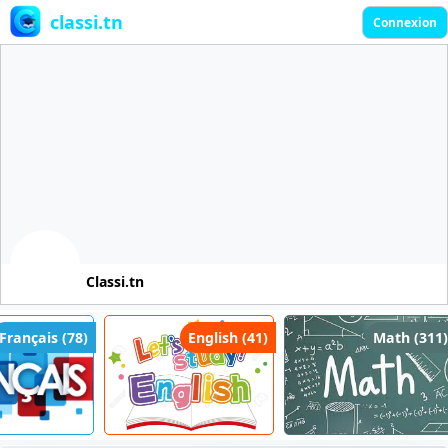
classi.tn
Connexion
Classi.tn
rançais (78)
English (41)
Math (311)