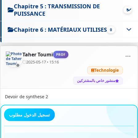
Chapitre 5 : TRANSMISSION DE
0
PUISSANCE
Chapitre 6 : MATÉRIAUX UTILISES
0
Chapitre 7 : LES ÉNERGIES MISES EN
1
ŒUVRE
Taher Toumi
PROF
⋯
2025-05-17 • 15:16
Chapitre 8 : SYSTÈME EMBARQUÉ
0
Technologie
منشور خاص بالمشتركين
Chapitre 9 : PROCÉDÉ DE RÉALISATION
0
D'UN OBJET TECHNIQUE
Devoir de synthese 2
Devoirs et autres exercices
79
تسجيل الدخول مطلوب