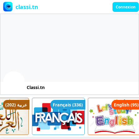
classi.tn
Connexion
Classi.tn
عربية (202)
Français (336)
English (95)