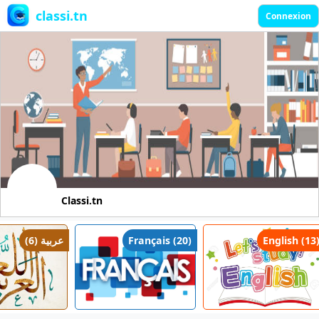
classi.tn
Connexion
Classi.tn
عربية (6)
Français (20)
English (13)