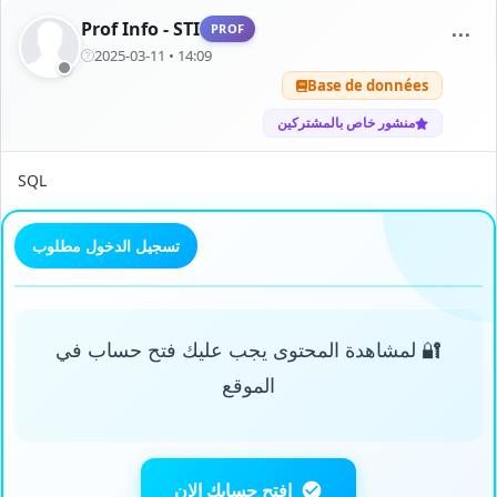
Prof Info - STI
PROF
⋯
2025-03-11 • 14:09
Base de données
منشور خاص بالمشتركين
SQL
تسجيل الدخول مطلوب
🔐 لمشاهدة المحتوى يجب عليك فتح حساب في
الموقع
افتح حسابك الان