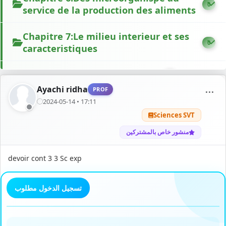
0
service de la production des aliments
Chapitre 7:Le milieu interieur et ses
0
caracteristiques
Chapitre 8:L'excretion urinaire
1
Ayachi ridha
PROF
⋯
Chapitre 9 : La regulation de l
2024-05-14 • 17:11
0
Glycemie
Sciences SVT
منشور خاص بالمشتركين
Devoirs et autres exercices
38
devoir cont 3 3 Sc exp
تسجيل الدخول مطلوب