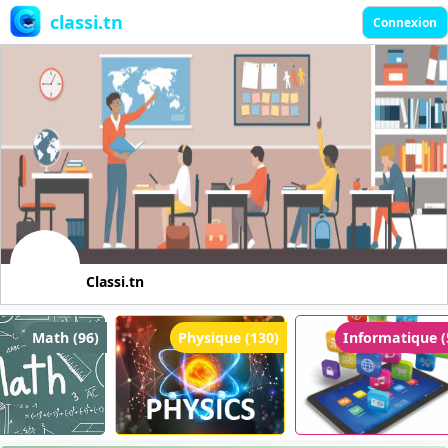
classi.tn
Connexion
Classi.tn
Math (96)
Physique (130)
Informatique (5)