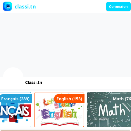
classi.tn
Connexion
Classi.tn
Français (289)
English (153)
Math (761