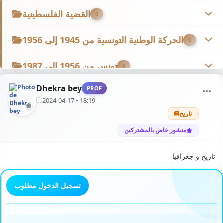
القضية الفلسطينية
0
الحركة الوطنية التونسية من 1945 إلى 1956
0
تونس من 1956 إلى 1987
0
Dhekra bey
PROF
⋯
الحركة الوطنية الجزائرية
0
2024-04-17 • 18:19
تاريخ
الحركة الوطنية المغربية
1
منشور خاص بالمشتركين
الحركة الوطنية الليبية
0
تاريخ و جغرافيا
فروض وتمارين أخرى
22
تسجيل الدخول مطلوب