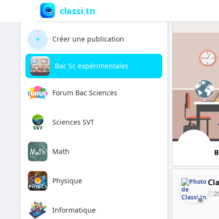
classi.tn
+
Créer une publication
Bac Sc expérimentales
Forum Bac Sciences
Sciences SVT
Math
B
Physique
Cla
2
Informatique