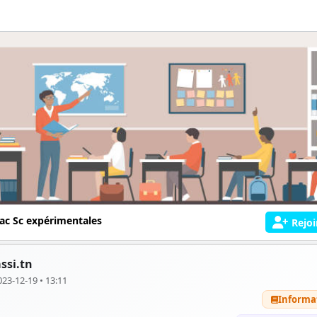
ac Sc expérimentales
Rejoi
ssi.tn
023-12-19 • 13:11
Informa