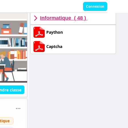
Connexion
Informatique ( 48 )
Paython
Captcha
ndre classe
⋯
tique