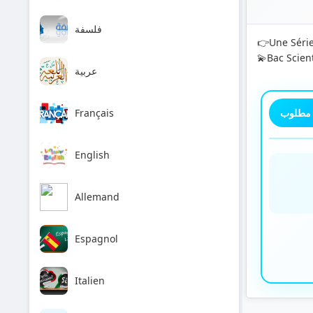
فلسفة
👉Une Série
💫Bac Scien
عربية
Français
 مطلوب
English
Allemand
Espagnol
Italien