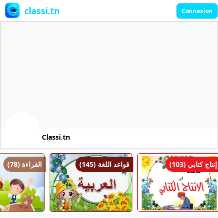
classi.tn
Connexion
Classi.tn
إنتاج كتابي (103)
قواعد اللغة (145)
القراءة (78)