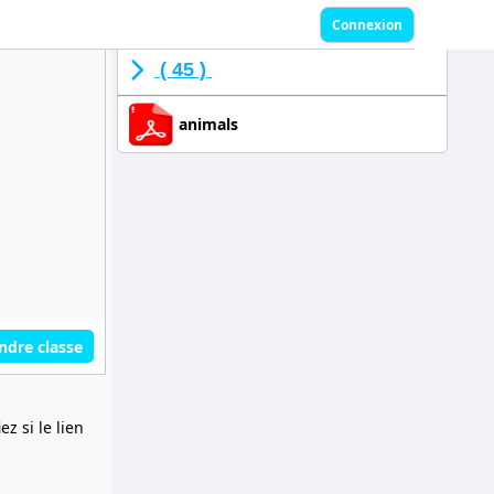
Connexion
( 45 )
animals
ndre classe
z si le lien