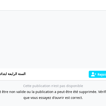
السنة الرابعة ابتدائ
Rejoi
Cette publication n'est pas disponible
t être non valide ou la publication a peut-être été supprimée. Vérifie
que vous essayez d'ouvrir est correct.