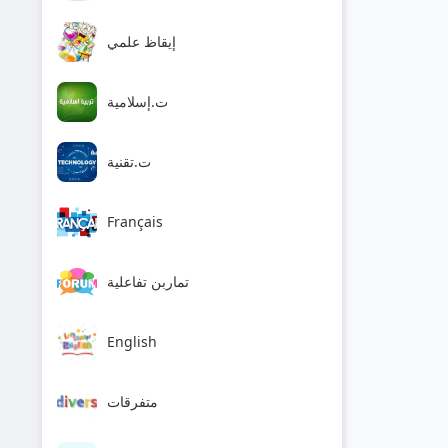
إيقاظ علمي
ت.إسلامية
ت.تقنية
Français
تماربن تفاعلية
English
متفرقات