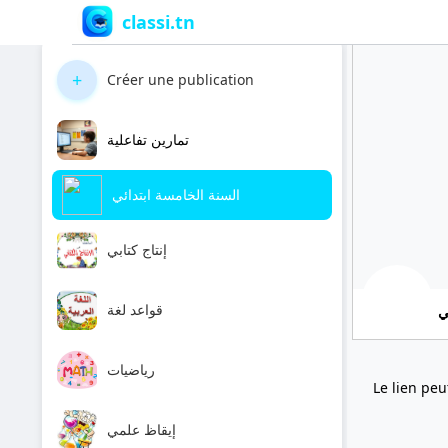
classi.tn
+
Créer une publication
تمارين تفاعلية
السنة الخامسة ابتدائي
إنتاج كتابي
قواعد لغة
ي
رياضيات
Le lien peu
إيقاظ علمي