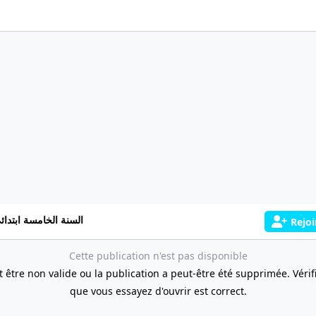
السنة الخامسة ابتدائ
Rejoi
Cette publication n'est pas disponible
t être non valide ou la publication a peut-être été supprimée. Vérifie
que vous essayez d'ouvrir est correct.